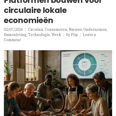
Platformen bouwen voor
circulaire lokale
economieën
02/07/2026
Circulair
,
Consumeren
,
Nieuws
,
Ondernemen
,
Samenleving
,
Technologie
,
Werk
by
Flip
Leave a
on
Comment
Platformen
bouwen
voor
circulaire
lokale
economieën