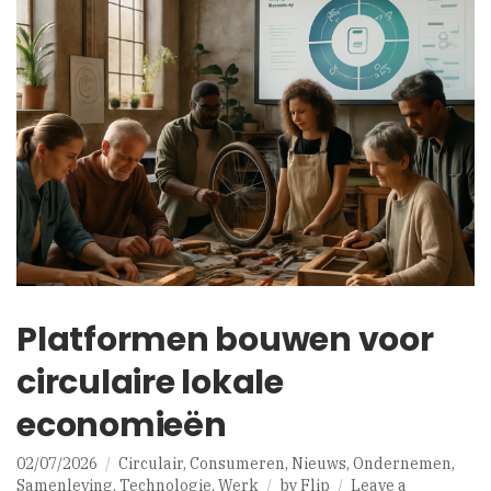
Platformen bouwen voor
circulaire lokale
economieën
02/07/2026
Circulair
,
Consumeren
,
Nieuws
,
Ondernemen
,
Samenleving
,
Technologie
,
Werk
by
Flip
Leave a