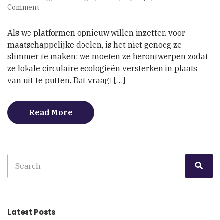
on
Comment
Platformen
bouwen
Als we platformen opnieuw willen inzetten voor
voor
maatschappelijke doelen, is het niet genoeg ze
circulaire
slimmer te maken; we moeten ze herontwerpen zodat
lokale
economieën
ze lokale circulaire ecologieën versterken in plaats
van uit te putten. Dat vraagt […]
Read More
Search
Sea
for:
Latest Posts