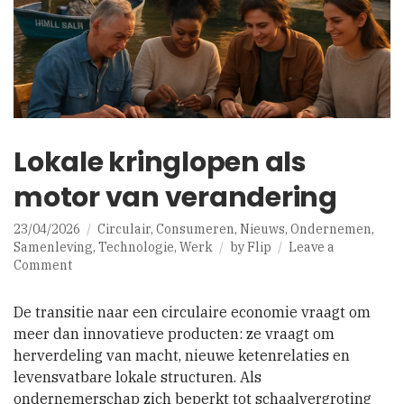
Lokale kringlopen als
motor van verandering
23/04/2026
Circulair
,
Consumeren
,
Nieuws
,
Ondernemen
,
Samenleving
,
Technologie
,
Werk
by
Flip
Leave a
on
Comment
Lokale
kringlopen
De transitie naar een circulaire economie vraagt om
als
meer dan innovatieve producten: ze vraagt om
motor
herverdeling van macht, nieuwe ketenrelaties en
van
verandering
levensvatbare lokale structuren. Als
ondernemerschap zich beperkt tot schaalvergroting