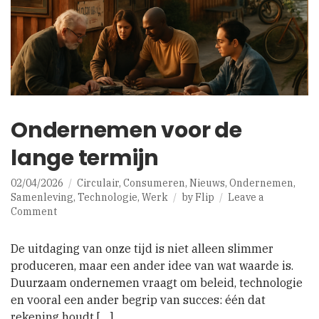
Ondernemen voor de
lange termijn
02/04/2026
Circulair
,
Consumeren
,
Nieuws
,
Ondernemen
,
Samenleving
,
Technologie
,
Werk
by
Flip
Leave a
on
Comment
Ondernemen
voor
De uitdaging van onze tijd is niet alleen slimmer
de
produceren, maar een ander idee van wat waarde is.
lange
Duurzaam ondernemen vraagt om beleid, technologie
termijn
en vooral een ander begrip van succes: één dat
rekening houdt […]