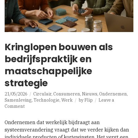
Kringlopen bouwen als
bedrijfspraktijk en
maatschappelijke
strategie
21/05/2026
Circulair
,
Consumeren
,
Nieuws
,
Ondernemen
,
Samenleving
,
Technologie
,
Werk
by
Flip
Leave a
on
Comment
Kringlopen
bouwen
Ondernemen dat werkelijk bijdraagt aan
als
systeemverandering vraagt dat we verder kijken dan
bedrijfspraktijk
individuele producten of kortewinsten. Het vergt een
en