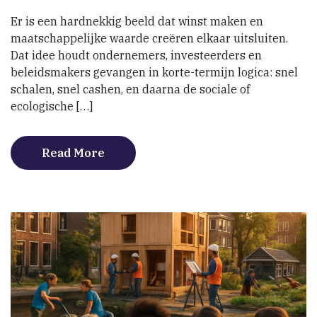
vermengd
Er is een hardnekkig beeld dat winst maken en
met
maatschappelijke waarde creëren elkaar uitsluiten.
waarde
Dat idee houdt ondernemers, investeerders en
is
geen
beleidsmakers gevangen in korte-termijn logica: snel
compromis
schalen, snel cashen, en daarna de sociale of
maar
ecologische […]
een
route
naar
Read More
systeemherstel