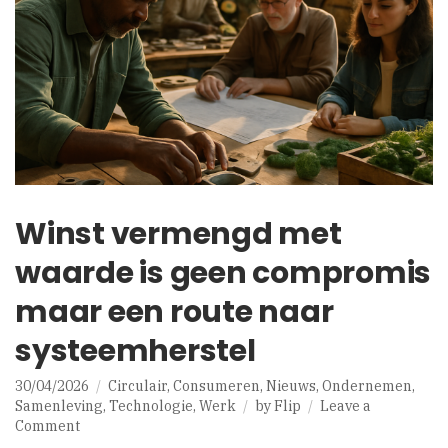
Winst vermengd met
waarde is geen compromis
maar een route naar
systeemherstel
30/04/2026
Circulair
,
Consumeren
,
Nieuws
,
Ondernemen
,
Samenleving
,
Technologie
,
Werk
by
Flip
Leave a
on
Comment
Winst