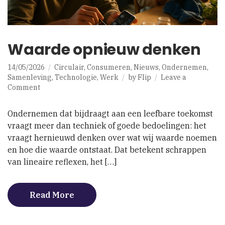
Waarde opnieuw denken
14/05/2026
Circulair
,
Consumeren
,
Nieuws
,
Ondernemen
,
Samenleving
,
Technologie
,
Werk
by
Flip
Leave a
on
Comment
Waarde
opnieuw
Ondernemen dat bijdraagt aan een leefbare toekomst
denken
vraagt meer dan techniek of goede bedoelingen: het
vraagt hernieuwd denken over wat wij waarde noemen
en hoe die waarde ontstaat. Dat betekent schrappen
van lineaire reflexen, het […]
Read More