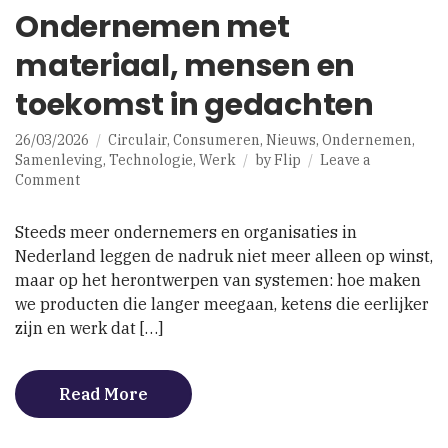
Ondernemen met
materiaal, mensen en
toekomst in gedachten
26/03/2026
Circulair
,
Consumeren
,
Nieuws
,
Ondernemen
,
Samenleving
,
Technologie
,
Werk
by
Flip
Leave a
on
Comment
Ondernemen
met
Steeds meer ondernemers en organisaties in
materiaal,
Nederland leggen de nadruk niet meer alleen op winst,
mensen
maar op het herontwerpen van systemen: hoe maken
en
toekomst
we producten die langer meegaan, ketens die eerlijker
in
zijn en werk dat […]
gedachten
Read More