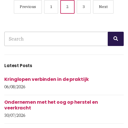
Posts
Previous
1
2
3
Next
navigation
Search
Sea
for:
Latest Posts
Kringlopen verbinden in de praktijk
06/08/2026
Ondernemen met het oog op herstel en
veerkracht
30/07/2026