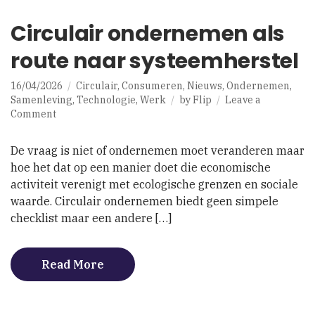
Circulair ondernemen als
route naar systeemherstel
16/04/2026
Circulair
,
Consumeren
,
Nieuws
,
Ondernemen
,
Samenleving
,
Technologie
,
Werk
by
Flip
Leave a
on
Comment
Circulair
ondernemen
De vraag is niet of ondernemen moet veranderen maar
als
hoe het dat op een manier doet die economische
route
activiteit verenigt met ecologische grenzen en sociale
naar
systeemherstel
waarde. Circulair ondernemen biedt geen simpele
checklist maar een andere […]
Read More