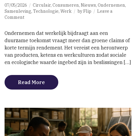
07/05/2026
Circulair
,
Consumeren
,
Nieuws
,
Ondernemen
,
Samenleving
,
Technologie
,
Werk
by
Flip
Leave a
on
Comment
Ondernemen
voor
Ondernemen dat werkelijk bijdraagt aan een
systeemherstel
duurzame toekomst vraagt meer dan groene claims of
vraagt
korte termijn rendement. Het vereist een herontwerp
herontwerp
en
van producten, ketens en werkculturen zodat sociale
geduld
en ecologische waarde ingebed zijn in beslissingen […]
Read More