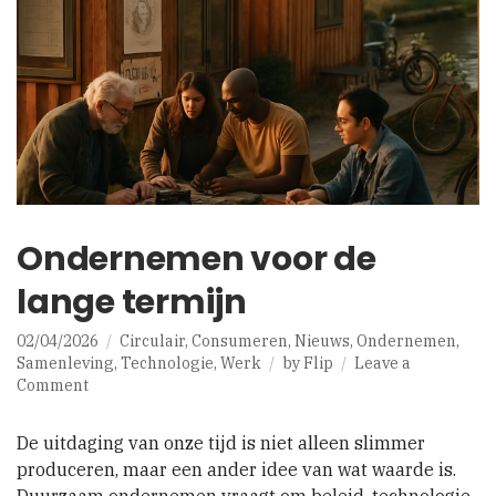
Ondernemen voor de
lange termijn
02/04/2026
Circulair
,
Consumeren
,
Nieuws
,
Ondernemen
,
Samenleving
,
Technologie
,
Werk
by
Flip
Leave a
on
Comment
Ondernemen
voor
De uitdaging van onze tijd is niet alleen slimmer
de
produceren, maar een ander idee van wat waarde is.
lange
termijn