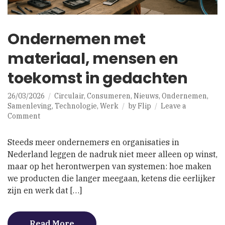
Ondernemen met
materiaal, mensen en
toekomst in gedachten
26/03/2026
Circulair
,
Consumeren
,
Nieuws
,
Ondernemen
,
Samenleving
,
Technologie
,
Werk
by
Flip
Leave a
on
Comment
Ondernemen
met
Steeds meer ondernemers en organisaties in
materiaal,
Nederland leggen de nadruk niet meer alleen op winst,
mensen
maar op het herontwerpen van systemen: hoe maken
en
toekomst
we producten die langer meegaan, ketens die eerlijker
in
zijn en werk dat […]
gedachten
Read More