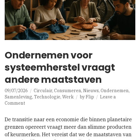
Ondernemen voor
systeemherstel vraagt
andere maatstaven
09/07/2026
Circulair
,
Consumeren
,
Nieuws
,
Ondernemen
,
Samenleving
,
Technologie
,
Werk
by
Flip
Leave a
on
Comment
Ondernemen
voor
De transitie naar een economie die binnen planetaire
systeemherstel
grenzen opereert vraagt meer dan slimme producten
vraagt
of keurmerken. Het vereist dat we de maatstaven van
andere