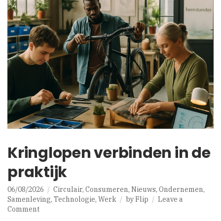
Kringlopen verbinden in de
praktijk
06/08/2026
Circulair
,
Consumeren
,
Nieuws
,
Ondernemen
,
Samenleving
,
Technologie
,
Werk
by
Flip
Leave a
on
Comment
Kringlopen