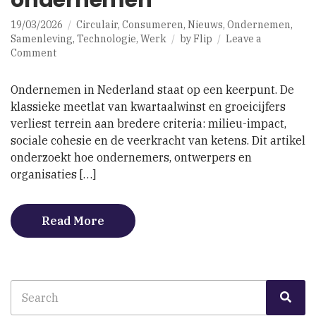
19/03/2026
Circulair
,
Consumeren
,
Nieuws
,
Ondernemen
,
Samenleving
,
Technologie
,
Werk
by
Flip
Leave a
on
Comment
Herontwerpen
van
Ondernemen in Nederland staat op een keerpunt. De
ondernemen
klassieke meetlat van kwartaalwinst en groeicijfers
verliest terrein aan bredere criteria: milieu-impact,
sociale cohesie en de veerkracht van ketens. Dit artikel
onderzoekt hoe ondernemers, ontwerpers en
organisaties […]
Read More
Search
Sea
for: