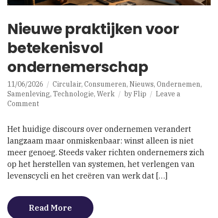
Nieuwe praktijken voor
betekenisvol
ondernemerschap
11/06/2026
Circulair
,
Consumeren
,
Nieuws
,
Ondernemen
,
Samenleving
,
Technologie
,
Werk
by
Flip
Leave a
on
Comment
Nieuwe
praktijken
Het huidige discours over ondernemen verandert
voor
langzaam maar onmiskenbaar: winst alleen is niet
betekenisvol
meer genoeg. Steeds vaker richten ondernemers zich
ondernemerschap
op het herstellen van systemen, het verlengen van
levenscycli en het creëren van werk dat […]
Read More