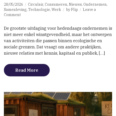
28/05/2026
Circulair
,
Consumeren
,
Nieuws
,
Ondernemen
,
Samenleving
,
Technologie
,
Werk
by
Flip
Leave a
on
Comment
Ondernemen
binnen
De grootste uitdaging voor hedendaags ondernemen is
grenzen
niet meer enkel winstgevendheid, maar het ontwerpen
van activiteiten die passen binnen ecologische en
sociale grenzen. Dat vraagt om andere praktijken,
nieuwe relaties met kennis, kapitaal en publiek, […]
Read More