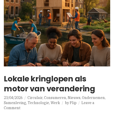
Lokale kringlopen als
motor van verandering
23/04/2026
Circulair
,
Consumeren
,
Nieuws
,
Ondernemen
,
Samenleving
,
Technologie
,
Werk
by
Flip
Leave a
on
Comment
Lokale