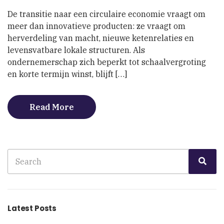
kringlopen
De transitie naar een circulaire economie vraagt om
als
meer dan innovatieve producten: ze vraagt om
motor
herverdeling van macht, nieuwe ketenrelaties en
van
verandering
levensvatbare lokale structuren. Als
ondernemerschap zich beperkt tot schaalvergroting
en korte termijn winst, blijft […]
Read More
Search
Sea
for:
Latest Posts