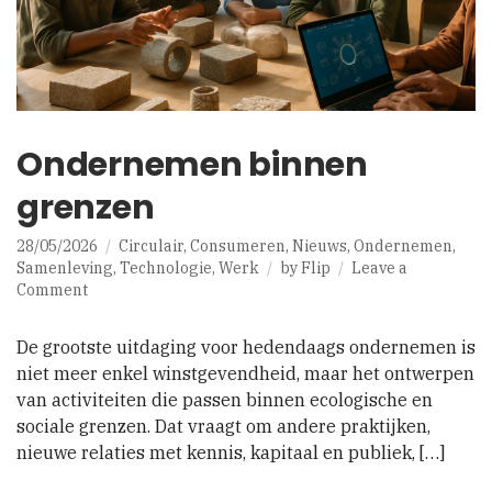
Ondernemen binnen
grenzen
28/05/2026
Circulair
,
Consumeren
,
Nieuws
,
Ondernemen
,
Samenleving
,
Technologie
,
Werk
by
Flip
Leave a
on
Comment
Ondernemen
binnen
De grootste uitdaging voor hedendaags ondernemen is
grenzen
niet meer enkel winstgevendheid, maar het ontwerpen
van activiteiten die passen binnen ecologische en
sociale grenzen. Dat vraagt om andere praktijken,
nieuwe relaties met kennis, kapitaal en publiek, […]