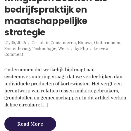
bedrijfspraktijk en
maatschappelijke
strategie
21/05/2026
Circulair
,
Consumeren
,
Nieuws
,
Ondernemen
,
Samenleving
,
Technologie
,
Werk
by
Flip
Leave a
on
Comment
Kringlopen
bouwen
Ondernemen dat werkelijk bijdraagt aan
als
systeemverandering vraagt dat we verder kijken dan
bedrijfspraktijk
individuele producten of kortewinsten. Het vergt een
en
maatschappelijke
herontwerp van relaties tussen makers, gebruikers,
strategie
grondstoffen en gemeenschappen. In dit artikel verken
ik hoe circulaire […]
Read More