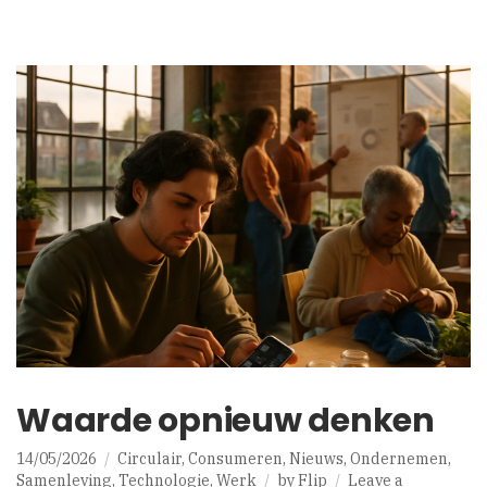
Waarde opnieuw denken
14/05/2026
Circulair
,
Consumeren
,
Nieuws
,
Ondernemen
,
Samenleving
,
Technologie
,
Werk
by
Flip
Leave a