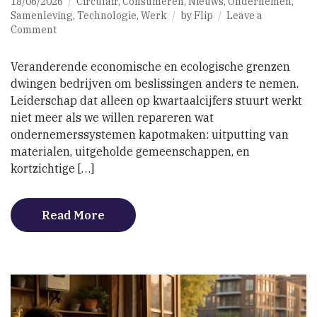
18/06/2026
Circulair
,
Consumeren
,
Nieuws
,
Ondernemen
,
Samenleving
,
Technologie
,
Werk
by
Flip
Leave a
on
Comment
Leiderschap
voor
Veranderende economische en ecologische grenzen
systemische
dwingen bedrijven om beslissingen anders te nemen.
verandering
Leiderschap dat alleen op kwartaalcijfers stuurt werkt
niet meer als we willen repareren wat
ondernemerssystemen kapotmaken: uitputting van
materialen, uitgeholde gemeenschappen, en
kortzichtige […]
Read More