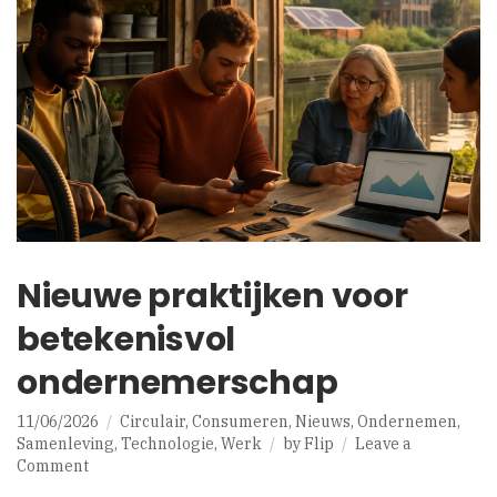
Nieuwe praktijken voor
betekenisvol
ondernemerschap
11/06/2026
Circulair
,
Consumeren
,
Nieuws
,
Ondernemen
,
Samenleving
,
Technologie
,
Werk
by
Flip
Leave a
on
Comment
Nieuwe