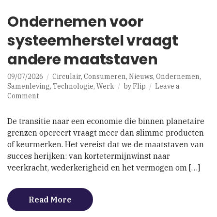
Ondernemen voor
systeemherstel vraagt
andere maatstaven
09/07/2026
Circulair
,
Consumeren
,
Nieuws
,
Ondernemen
,
Samenleving
,
Technologie
,
Werk
by
Flip
Leave a
on
Comment
Ondernemen
voor
De transitie naar een economie die binnen planetaire
systeemherstel
grenzen opereert vraagt meer dan slimme producten
vraagt
of keurmerken. Het vereist dat we de maatstaven van
andere
maatstaven
succes herijken: van kortetermijnwinst naar
veerkracht, wederkerigheid en het vermogen om […]
Read More