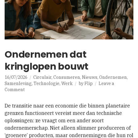
Ondernemen dat
kringlopen bouwt
16/07/2026
Circulair
,
Consumeren
,
Nieuws
,
Ondernemen
,
Samenleving
,
Technologie
,
Werk
by
Flip
Leave a
on
Comment
Ondernemen
dat
De transitie naar een economie die binnen planetaire
kringlopen
grenzen functioneert vereist meer dan technische
bouwt
oplossingen: ze vraagt om een ander soort
ondernemerschap. Niet alleen slimmer produceren of
‘groenere’ producten, maar ondernemingen die hun rol