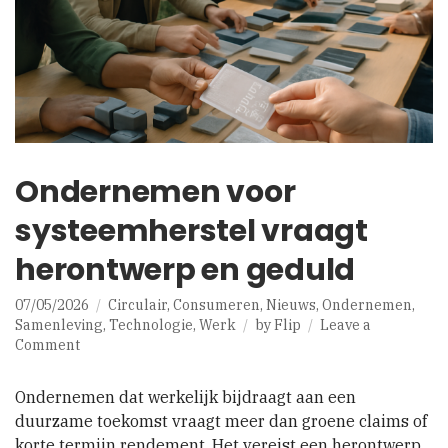
Ondernemen voor
systeemherstel vraagt
herontwerp en geduld
07/05/2026
Circulair
,
Consumeren
,
Nieuws
,
Ondernemen
,
Samenleving
,
Technologie
,
Werk
by
Flip
Leave a
on
Comment
Ondernemen
voor
Ondernemen dat werkelijk bijdraagt aan een
systeemherstel
duurzame toekomst vraagt meer dan groene claims of
vraagt
korte termijn rendement. Het vereist een herontwerp
herontwerp