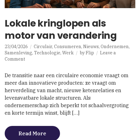
Lokale kringlopen als
motor van verandering
23/04/2026
Circulair
,
Consumeren
,
Nieuws
,
Ondernemen
,
Samenleving
,
Technologie
,
Werk
by
Flip
Leave a
on
Comment
Lokale
kringlopen
De transitie naar een circulaire economie vraagt om
als
meer dan innovatieve producten: ze vraagt om
motor
herverdeling van macht, nieuwe ketenrelaties en
van
verandering
levensvatbare lokale structuren. Als
ondernemerschap zich beperkt tot schaalvergroting
en korte termijn winst, blijft […]
Read More